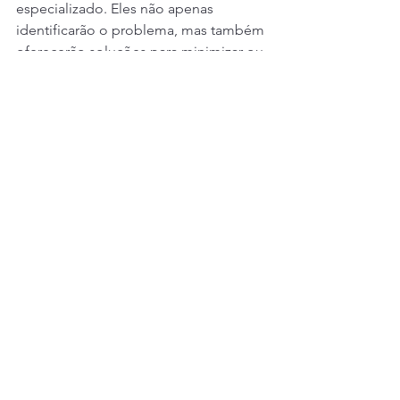
especializado. Eles não apenas 
identificarão o problema, mas também 
oferecerão soluções para minimizar ou 
eliminar os inconvenientes que isso 
possa causar em sua rotina.
Em Canoas RS, o Chaveiro Gaucho 
conta com mais de 15 anos de 
experiência no setor e é especializado 
em chaves com alarme, abrangendo 
desde a identificação de problemas 
até a programação e manutenção. Para 
obter assistência, Clique no botão do 
whts e saiba mais.
Chaveiro
chave codificada
Chaveiro 24 Horas
Chaveiro 24 horas Canoas
chaveiro canoas
Chave codificada