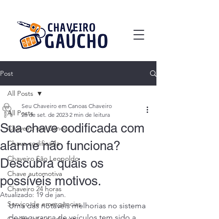
Post
All Posts
Seu Chaveiro em Canoas Chaveiro
All Posts
26 de set. de 2023
2 min de leitura
Sua chave codificada com
Chaveiro em Canoas
alarme não funciona?
Chave codificada
Chaveiro São Leopoldo
Descubra quais os
Chave automotiva
possíveis motivos.
Chaveiro 24 horas
Atualizado:
19 de jan.
Serviço de emergências
Uma das notáveis melhorias no sistema 
de segurança de veículos tem sido a 