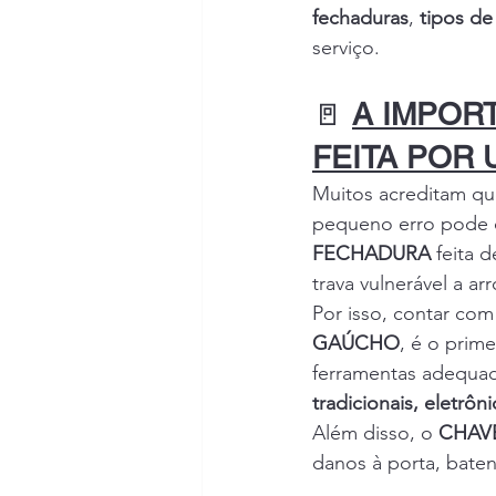
fechaduras
, 
tipos de
serviço.
🚪 
A IMPOR
FEITA POR 
Muitos acreditam que
pequeno erro pode 
FECHADURA
 feita 
trava vulnerável a a
Por isso, contar com
GAÚCHO
, é o prim
ferramentas adequad
tradicionais, eletrôni
Além disso, o 
CHAV
danos à porta, baten