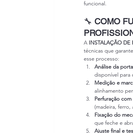
funcional.
🔧 
COMO FU
PROFISSIO
A 
INSTALAÇÃO DE
técnicas que garant
esse processo:
Análise da porta
disponível para 
Medição e marca
alinhamento per
Perfuração com
(madeira, ferro, 
Fixação do meca
que feche e abra
Ajuste final e t