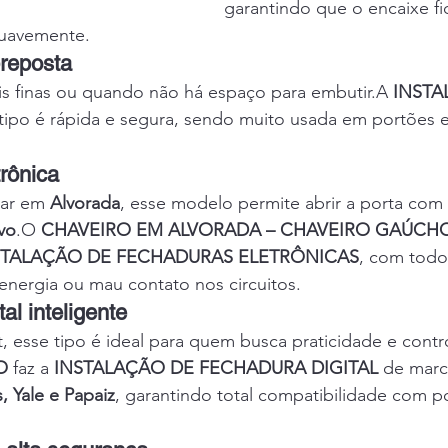
garantindo que o encaixe fi
suavemente.
reposta
is finas ou quando não há espaço para embutir.A 
INSTA
tipo é rápida e segura, sendo muito usada em portões e
rônica
ar em 
Alvorada
, esse modelo permite abrir a porta com 
ivo
.O 
CHAVEIRO EM ALVORADA – CHAVEIRO GAÚCH
STALAÇÃO DE FECHADURAS ELETRÔNICAS
, com todo
e energia ou mau contato nos circuitos.
al inteligente
, esse tipo é ideal para quem busca praticidade e cont
O
 faz a 
INSTALAÇÃO DE FECHADURA DIGITAL
 de mar
s, Yale e Papaiz
, garantindo total compatibilidade com po