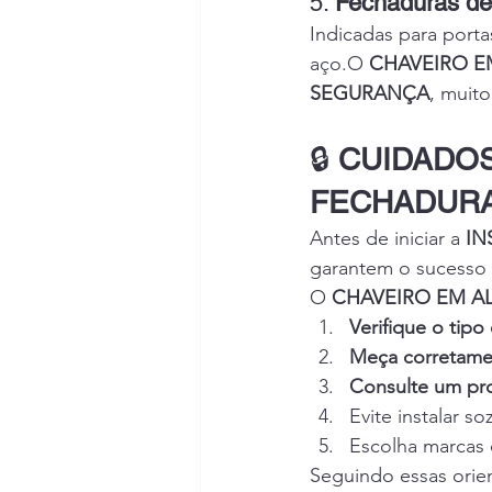
5. 
Fechaduras de
Indicadas para porta
aço.O 
CHAVEIRO E
SEGURANÇA
, muito
🔒 
CUIDADOS
FECHADUR
Antes de iniciar a 
IN
garantem o sucesso 
O 
CHAVEIRO EM A
Verifique o tipo
Meça corretament
Consulte um pro
Evite instalar s
Escolha marcas 
Seguindo essas orien