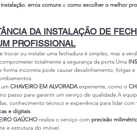
 instalação
, 
erros comuns
 e 
como escolher o melhor prof
TÂNCIA DA INSTALAÇÃO DE FEC
UM PROFISSIONAL
 trocar ou instalar uma fechadura é simples, mas a ver
comprometer totalmente a segurança da porta.Uma 
IN
de forma incorreta pode causar desalinhamento, folgas e 
rrombamentos.
 um 
CHAVEIRO EM ALVORADA
 experiente, como o 
CH
eiro passo para garantir um serviço de qualidade.A equip
as, conhecimento técnico e experiência para lidar com 
cas e digitais
.
EIRO GAÚCHO
 realiza o serviço com 
precisão milimétri
te e estrutura do imóvel.