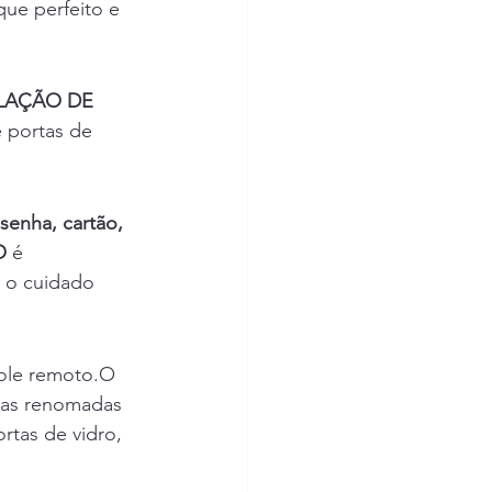
que perfeito e 
LAÇÃO DE 
 portas de 
senha, cartão, 
O
 é 
 o cuidado 
role remoto.O 
cas renomadas 
rtas de vidro, 