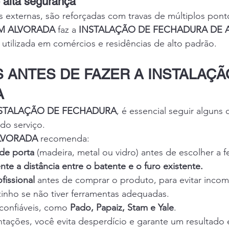
 alta segurança
s externas, são reforçadas com travas de múltiplos pont
M ALVORADA
 faz a 
INSTALAÇÃO DE FECHADURA DE A
 utilizada em comércios e residências de alto padrão.
 ANTES DE FAZER A INSTALAÇÃ
A
STALAÇÃO DE FECHADURA
, é essencial seguir alguns
do serviço.
LVORADA
 recomenda:
 de porta
 (madeira, metal ou vidro) antes de escolher a 
e a distância entre o batente e o furo existente.
fissional
 antes de comprar o produto, para evitar incom
ozinho se não tiver ferramentas adequadas.
confiáveis, como 
Pado, Papaiz, Stam e Yale
.
tações, você evita desperdício e garante um resultado e