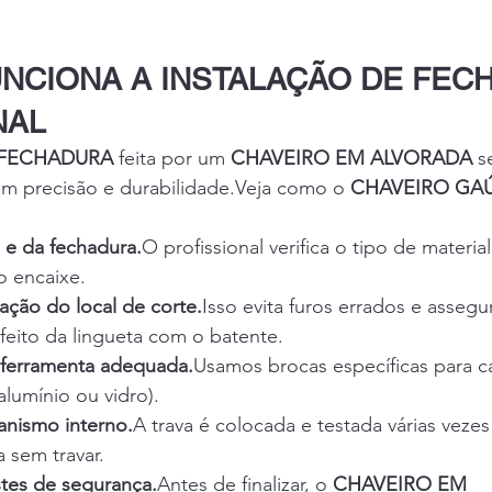
NCIONA A INSTALAÇÃO DE FEC
NAL
 FECHADURA
 feita por um 
CHAVEIRO EM ALVORADA
 s
em precisão e durabilidade.Veja como o 
CHAVEIRO GA
 e da fechadura.
O profissional verifica o tipo de materia
o encaixe.
ção do local de corte.
Isso evita furos errados e assegu
feito da lingueta com o batente.
 ferramenta adequada.
Usamos brocas específicas para ca
alumínio ou vidro).
nismo interno.
A trava é colocada e testada várias vezes 
 sem travar.
estes de segurança.
Antes de finalizar, o 
CHAVEIRO EM 