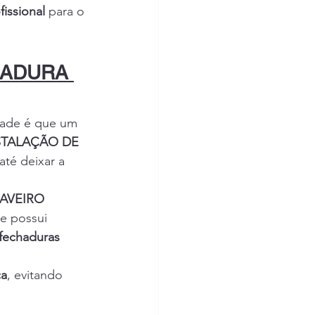
issional
 para o 
HADURA 
dade é que um 
STALAÇÃO DE 
até deixar a 
AVEIRO 
e possui 
fechaduras 
ca
, evitando 