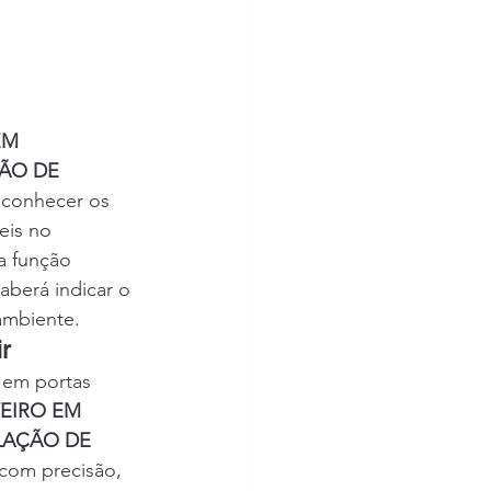
EM 
ÃO DE 
 conhecer os 
eis no 
 função 
saberá indicar o 
ambiente.
r
 em portas 
EIRO EM 
LAÇÃO DE 
 com precisão, 