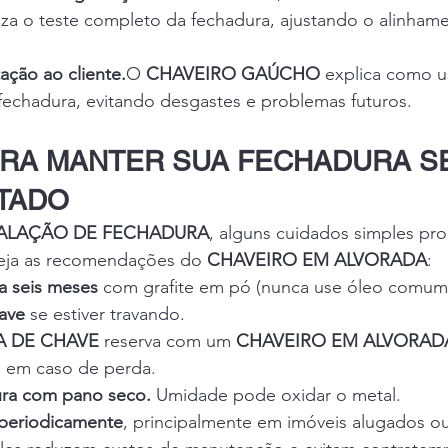
liza o teste completo da fechadura, ajustando o alinhame
ação ao cliente.
O 
CHAVEIRO GAÚCHO
 explica como u
fechadura, evitando desgastes e problemas futuros.
ARA MANTER SUA FECHADURA S
TADO
TALAÇÃO DE FECHADURA
, alguns cuidados simples pro
eja as recomendações do 
CHAVEIRO EM ALVORADA
:
da seis meses
 com grafite em pó (nunca use óleo comum
have
 se estiver travando.
A DE CHAVE
 reserva com um 
CHAVEIRO EM ALVORAD
o em caso de perda.
ura com pano seco.
 Umidade pode oxidar o metal.
 periodicamente
, principalmente em imóveis alugados o