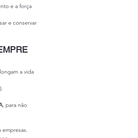
nto e a força 
sar e conservar 
EMPRE 
longam a vida 
).
A
, para não 
u empresas.