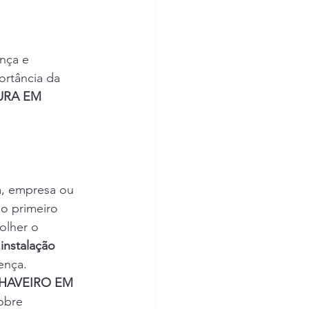
nça e 
ortância da 
URA EM 
a, empresa ou 
o primeiro 
olher o 
 
instalação 
rença.
HAVEIRO EM 
obre 