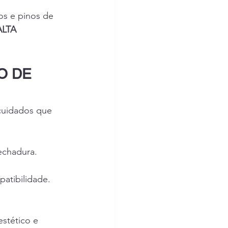
os e pinos de 
LTA 
O DE 
 cuidados que 
fechadura.
patibilidade.
stético e 