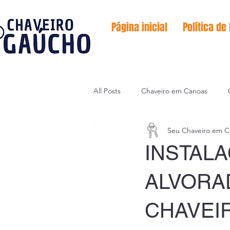
Página inicial
Política de
All Posts
Chaveiro em Canoas
Seu Chaveiro em C
Serviço de emergências
Codif
INSTAL
ALVORA
CHAVEI