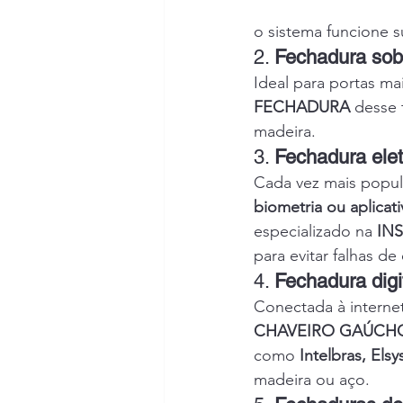
o sistema funcione 
2. 
Fechadura sob
Ideal para portas ma
FECHADURA
 desse 
madeira.
3. 
Fechadura elet
Cada vez mais popul
biometria ou aplicat
especializado na 
IN
para evitar falhas d
4. 
Fechadura digit
Conectada à internet
CHAVEIRO GAÚCH
como 
Intelbras, Elsy
madeira ou aço.