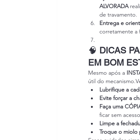
ALVORADA
 rea
de travamento.
Entrega e orient
corretamente a 
🧠 
DICAS P
EM BOM ES
Mesmo após a 
INS
útil do mecanismo.V
Lubrifique a ca
Evite forçar a c
Faça uma CÓPI
ficar sem acess
Limpe a fechad
Troque o miolo