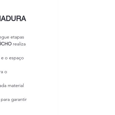
HADURA 
egue etapas 
ÚCHO
 realiza 
l e o espaço 
ra o 
da material 
para garantir 