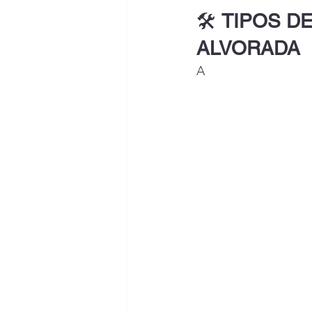
🛠️ 
TIPOS D
ALVORADA
A