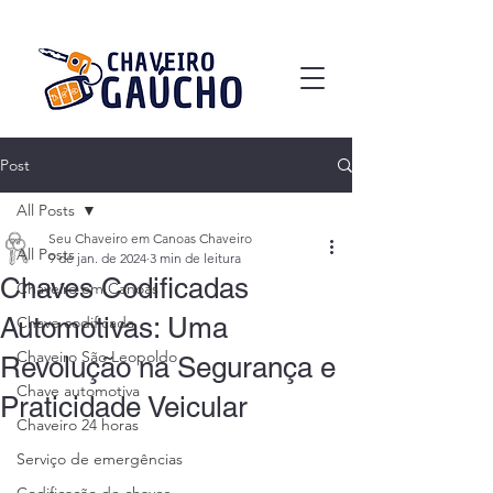
Post
All Posts
Seu Chaveiro em Canoas Chaveiro
All Posts
9 de jan. de 2024
3 min de leitura
Chaves Codificadas
Chaveiro em Canoas
Automotivas: Uma
Chave codificada
Chaveiro São Leopoldo
Revolução na Segurança e
Chave automotiva
Praticidade Veicular
Chaveiro 24 horas
Serviço de emergências