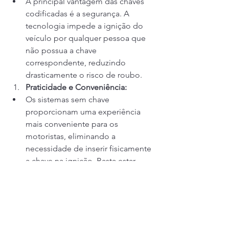
A principal vantagem das chaves 
codificadas é a segurança. A 
tecnologia impede a ignição do 
veículo por qualquer pessoa que 
não possua a chave 
correspondente, reduzindo 
drasticamente o risco de roubo.
Praticidade e Conveniência:
Os sistemas sem chave 
proporcionam uma experiência 
mais conveniente para os 
motoristas, eliminando a 
necessidade de inserir fisicamente 
a chave na ignição. Basta estar 
próximo ao veículo para destravá-
lo e, em alguns casos, até mesmo 
iniciar o motor.
Integração com Outros Sistemas:
A evolução das chaves codificadas 