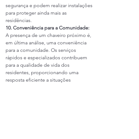
segurança e podem realizar instalações 
para proteger ainda mais as 
residências.
10. Conveniência para a Comunidade:
A presença de um chaveiro próximo é, 
em última análise, uma conveniência 
para a comunidade. Os serviços 
rápidos e especializados contribuem 
para a qualidade de vida dos 
residentes, proporcionando uma 
resposta eficiente a situações 
cotidianas.
Conclusão: Chaveiro Perto de Mim - A 
Chave para Soluções Rápidas e 
Confiáveis
Em resumo, ter um chaveiro próximo 
oferece uma série de vantagens, desde 
rapidez no atendimento de 