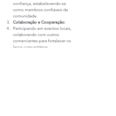
confiança, estabelecendo-se 
como membros confiáveis da 
comunidade.
Colaboração e Cooperação:
Participando em eventos locais, 
colaborando com outros 
comerciantes para fortalecer os 
laços comunitários.
Conclusão: Celebrando os 
Chaveiros na Avenida 
Boqueirão, Canoas:
Os serviços de chaveiro ao longo da 
Avenida Boqueirão são mais do que 
simplesmente técnicos; são 
fundamentais para a coesão e 
segurança da comunidade local. Este 
artigo buscou iluminar suas histórias, 
desafios e a contribuição vital desses 