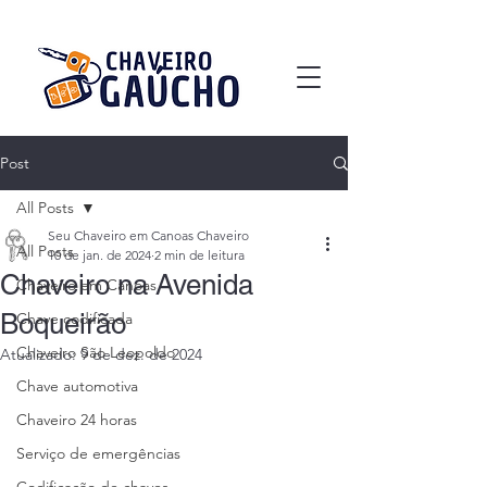
Post
All Posts
Seu Chaveiro em Canoas Chaveiro
All Posts
10 de jan. de 2024
2 min de leitura
Chaveiro na Avenida
Chaveiro em Canoas
Boqueirão
Chave codificada
Chaveiro São Leopoldo
Atualizado:
9 de dez. de 2024
Chave automotiva
Chaveiro 24 horas
Serviço de emergências