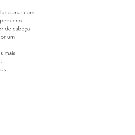
 funcionar com 
 pequeno 
or de cabeça 
por um 
is mais 
:
nos