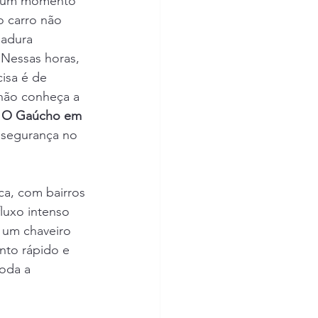
m um momento 
o carro não 
hadura 
 Nessas horas, 
isa é de 
não conheça a 
 O Gaúcho em 
l segurança no 
ca, com bairros 
uxo intenso 
o um chaveiro 
to rápido e 
oda a 