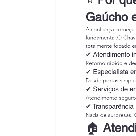
⭐ 
Por qu
Gaúcho e
A confiança começa 
fundamental.O Chave
totalmente focado e
✔ Atendimento i
Retorno rápido e de
✔ Especialista e
Desde portas simples
✔ Serviços de e
Atendimento seguro,
✔ Transparência 
Nada de surpresas. O
🏠 
Atend