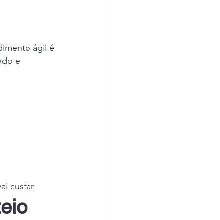
imento ágil é 
ado e 
i custar.
eio