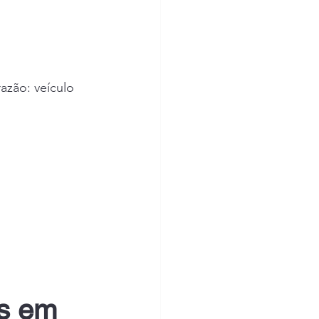
zão: veículo 
is em 