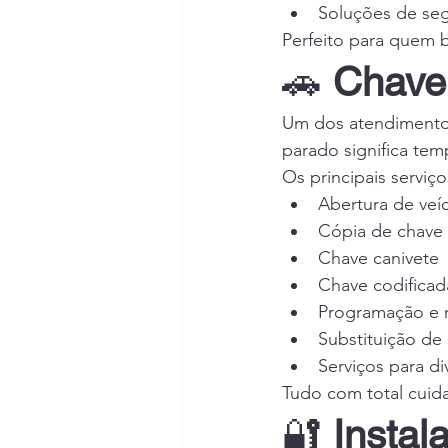
Soluções de se
Perfeito para quem b
🚗 
Chavei
Um dos atendimentos
parado significa te
Os principais servi
Abertura de veí
Cópia de chave
Chave canivete
Chave codificad
Programação e 
Substituição de
Serviços para d
Tudo com total cuid
🔐 
Instal