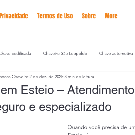
 Privacidade
Termos de Uso
Sobre
More
Chave codificada
Chaveiro São Leopoldo
Chave automotiva
anoas Chaveiro
2 de dez. de 2025
3 min de leitura
icação de chaves
 em Esteio – Atendimento
eguro e especializado
Quando você precisa de um