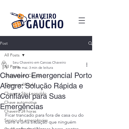
Post
All Posts
Seu Chaveiro em Canoas Chaveiro
All Posts
22 de mai.
3 min de leitura
Chaveiro Emergencial Porto
Chaveiro em Canoas
Alegre: Solução Rápida e
Chave codificada
Chaveiro São Leopoldo
Confiável para Suas
Chave automotiva
Emergências
Chaveiro 24 horas
Ficar trancado para fora de casa ou do 
Serviço de emergências
carro é uma situação que ninguém 
quer enfrentar. Nessas horas, contar 