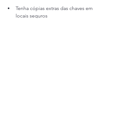
Tenha cópias extras das chaves em 
locais seguros
Faça manutenção periódica das 
fechaduras para evitar travamentos
Evite forçar a chave na fechadura
Use fechaduras de qualidade e 
com boa instalação
Guarde as chaves sempre no 
mesmo lugar para não perder
Seguindo essas dicas, você reduz as 
chances de ficar trancado fora de casa 
ou do carro.
Por que confiar no 
Chaveiro Gaúcho para 
emergências em Porto 