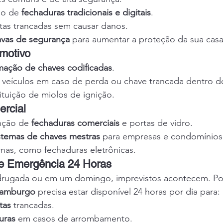
ão de 
fechaduras tradicionais e digitais
.
tas trancadas sem causar danos.
avas de segurança
 para aumentar a proteção da sua casa
motivo
ação de chaves codificadas
.
veículos em caso de perda ou chave trancada dentro do
ituição de miolos de ignição.
ercial
nção de 
fechaduras comerciais
 e portas de vidro.
stemas de chaves mestras
 para empresas e condomínios
as, como fechaduras eletrônicas.
e Emergência 24 Horas
rugada ou em um domingo, imprevistos acontecem. Por
Hamburgo
 precisa estar disponível 24 horas por dia para:
tas
 trancadas.
uras
 em casos de arrombamento.