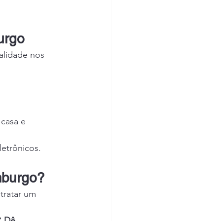
urgo
alidade nos 
 casa e 
letrônicos.
mburgo?
ntratar um 
️ 
Dê 