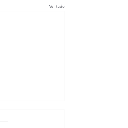
Ver tudo
eiro no Pasqualini,
caia do Sul:
dimento 24 Horas Perto
iro no Pasqualini, Sapucaia