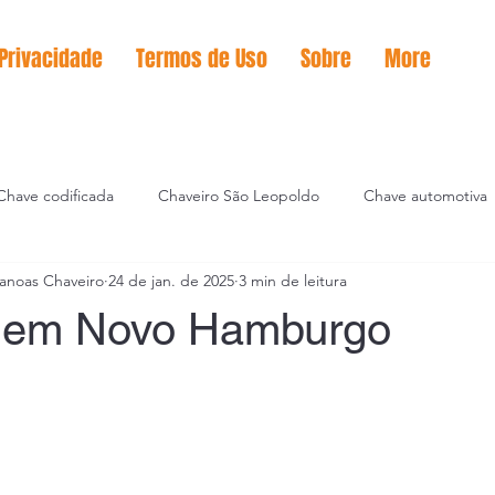
 Privacidade
Termos de Uso
Sobre
More
Chave codificada
Chaveiro São Leopoldo
Chave automotiva
anoas Chaveiro
24 de jan. de 2025
3 min de leitura
icação de chaves
o em Novo Hamburgo