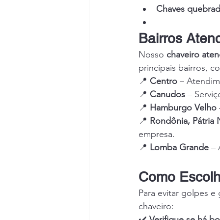
Chaves quebrad
Bairros Aten
Nosso 
chaveiro aten
principais bairros, c
📍 
Centro
 – Atendim
📍 
Canudos
 – Servi
📍 
Hamburgo Velho
📍 
Rondônia, Pátria 
empresa.
📍 
Lomba Grande
 –
Como Escolh
Para evitar golpes e 
chaveiro:
✔️ 
Verifique se há 