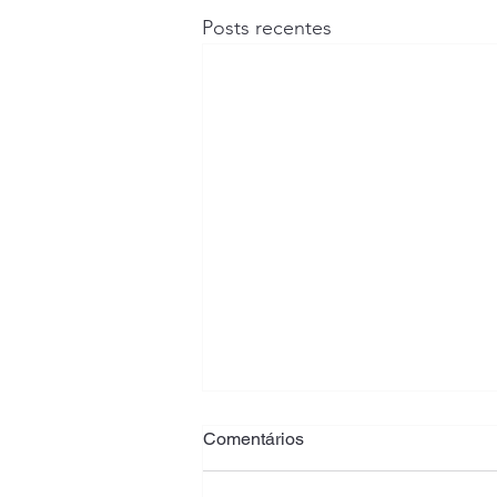
Posts recentes
Chaveiro no Canudos, Novo
Comentários
Hamburgo: Atendimento 24
Horas Perto de Você
Chaveiro no Canudos, Novo