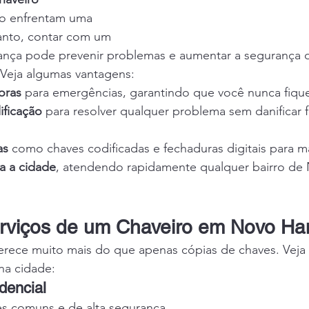
o enfrentam uma 
nto, contar com um 
iança pode prevenir problemas e aumentar a segurança do
 Veja algumas vantagens:
oras
 para emergências, garantindo que você nunca fiq
ificação
 para resolver qualquer problema sem danificar 
as
 como chaves codificadas e fechaduras digitais para m
a a cidade
, atendendo rapidamente qualquer bairro de
erviços de um Chaveiro em Novo H
erece muito mais do que apenas cópias de chaves. Veja o
 na cidade:
dencial
s comuns e de alta segurança.