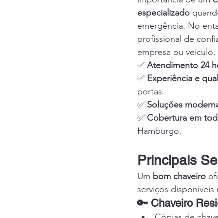
especializado
 quand
emergência. No enta
profissional de conf
empresa ou veículo.
✅ 
Atendimento 24 h
✅ 
Experiência e qual
portas.
✅ 
Soluções modern
✅ 
Cobertura em tod
Hamburgo.
Principais S
Um 
bom chaveiro
 of
serviços disponíveis
🔑 Chaveiro Resi
Cópias de chave