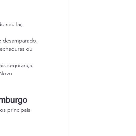
 seu lar, 
ue desamparado.
fechaduras ou 
ais segurança.
 Novo 
amburgo
s principais 