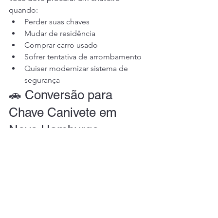
quando:
Perder suas chaves
Mudar de residência
Comprar carro usado
Sofrer tentativa de arrombamento
Quiser modernizar sistema de 
segurança
🚗 Conversão para 
Chave Canivete em 
Novo Hamburgo
Um serviço muito procurado no Bairro 
Canudos é a conversão de chave 
comum para chave canivete.
Vantagens:
Mais moderna
Mais resistente
Design compacto