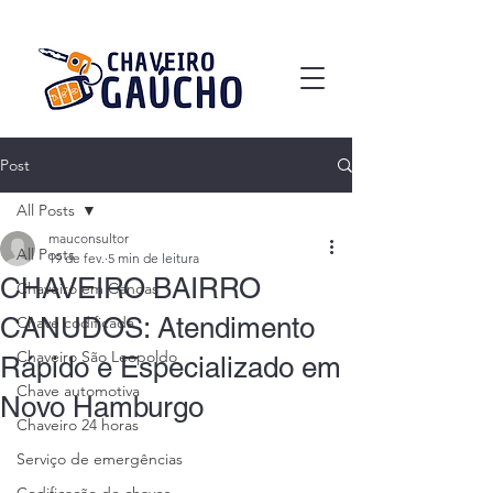
Post
All Posts
mauconsultor
All Posts
19 de fev.
5 min de leitura
CHAVEIRO BAIRRO
Chaveiro em Canoas
CANUDOS: Atendimento
Chave codificada
Chaveiro São Leopoldo
Rápido e Especializado em
Chave automotiva
Novo Hamburgo
Chaveiro 24 horas
Serviço de emergências