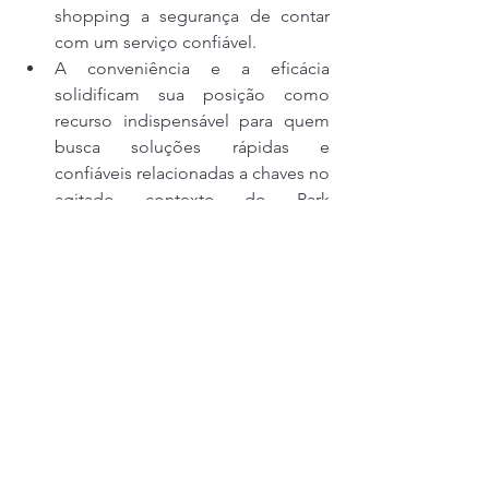
shopping a segurança de contar 
com um serviço confiável.
A conveniência e a eficácia 
solidificam sua posição como 
recurso indispensável para quem 
busca soluções rápidas e 
confiáveis relacionadas a chaves no 
agitado contexto do Park 
Shopping Canoas.
Ver tudo
Posts recentes