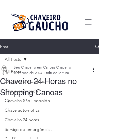
Post
All Posts
Seu Chaveiro em Canoas Chaveiro
All Posts
4 de mar. de 2024
1 min de leitura
Chaveiro 24 Horas no
Chaveiro em Canoas
Shopping Canoas
Chave codificada
Chaveiro São Leopoldo
Chave automotiva
Chaveiro 24 horas
Serviço de emergências