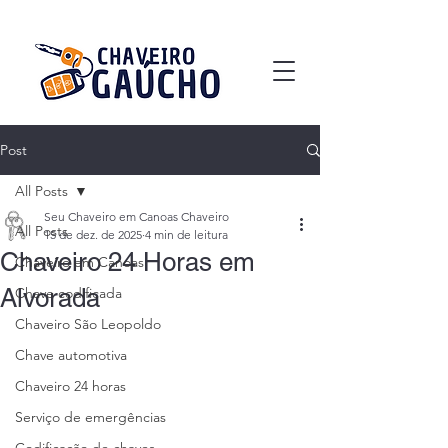
Post
All Posts
Seu Chaveiro em Canoas Chaveiro
All Posts
15 de dez. de 2025
4 min de leitura
Chaveiro 24 Horas em
Chaveiro em Canoas
Alvorada
Chave codificada
Chaveiro São Leopoldo
Chave automotiva
Chaveiro 24 horas
Serviço de emergências