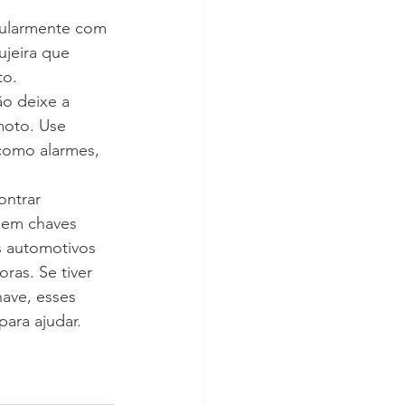
gularmente com 
ujeira que 
to.
ão deixe a 
moto. Use 
como alarmes, 
ntrar 
s em chaves 
s automotivos 
ras. Se tiver 
ave, esses 
para ajudar.