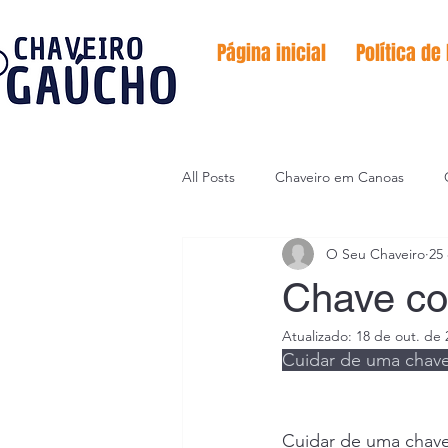
Página inicial
Política de
All Posts
Chaveiro em Canoas
O Seu Chaveiro
25
Serviço de emergências
Codif
Chave co
Atualizado:
18 de out. de 
Cuidar de uma chave 
Cuidar de uma chave 