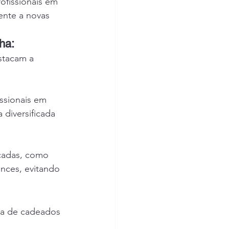
ofissionais em 
nte a novas 
ha:
stacam a 
ssionais em 
diversificada 
icadas, como 
ences, evitando 
ura de cadeados 