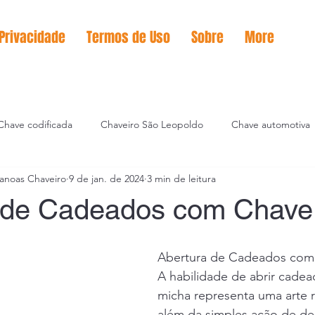
 Privacidade
Termos de Uso
Sobre
More
Chave codificada
Chaveiro São Leopoldo
Chave automotiva
anoas Chaveiro
9 de jan. de 2024
3 min de leitura
icação de chaves
 de Cadeados com Chave
Abertura de Cadeados com
A habilidade de abrir cade
micha representa uma arte r
além da simples ação de de