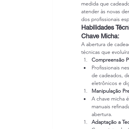
medida que cadeados
atender às novas de
dos profissionais esp
Habilidades Técn
Chave Micha:
A abertura de cadea
técnicas que evoluí
Compreensão P
Profissionais n
de cadeados, de
eletrônicos e dig
Manipulação Pre
A chave micha é
manuais refinad
abertura.
Adaptação a Te