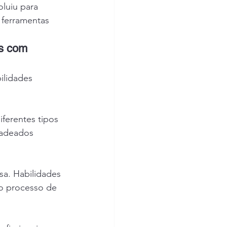
luiu para 
 ferramentas 
s com 
ilidades 
ferentes tipos 
cadeados 
a. Habilidades 
 o processo de 