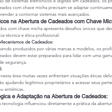
o de sistemas eletrônicos e digitais em cadeados, os pr
eados com chave micha precisam se adaptar continuame
prender a contornar sistemas mais avançados.
ficos na Abertura de Cadeados com Chave Mic
dos com chave micha apresenta desafios únicos que de
a técnica e ética profissional:
 Mecanismos de Cadeados:
ndo produzidos por várias marcas e modelos, os profi
eados devem estar preparados para lidar com uma gama 
 de segurança.
l:
 nesta área muitas vezes enfrentam situações éticas del
ão ajudando legítimos proprietários a acessar seus pert
ou antiéticas.
ógica e Adaptação na Abertura de Cadeados:
 tecnologia influenciou diretamente a prática da abert