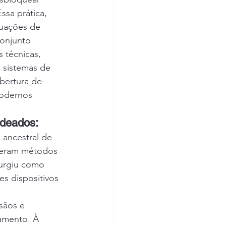
ssa prática, 
tuações de 
onjunto 
 técnicas, 
sistemas de 
bertura de 
modernos 
adeados:
ancestral de 
lveram métodos 
surgiu como 
s dispositivos 
sãos e 
amento. À 