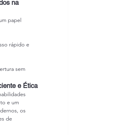
dos na 
um papel 
sso rápido e 
bertura sem 
ente e Ética
abilidades 
to e um 
dernos, os 
es de 
 