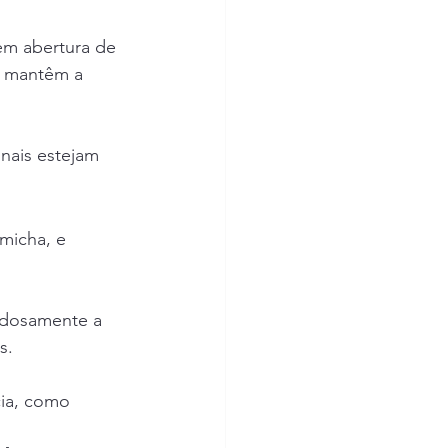
 em abertura de 
 mantêm a 
onais estejam 
micha, e 
dadosamente a 
s.
ia, como 