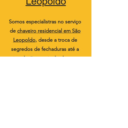
Leopoldo
Somos especialistras no serviço
de
chaveiro residencial em São
Leopoldo
, desde a troca de
segredos de fechaduras até a
instalação, copia de chaves,
conserto de fechaduras
danificadas etc...
Todos os diretos reservados a
Chaveiro Gaucho