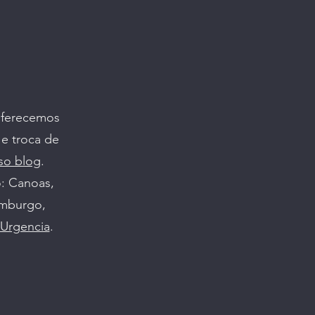
Oferecemos
 e troca de
so blog
.
o: Canoas,
amburgo,
Urgencia
.